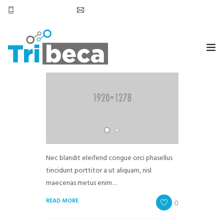
+569 7905 6531
hola@tribecachile.cl
Post Format Gallery
by
admin
in
Business Traveller
HOME
SERVICIOS
CONTACTO
Nec blandit eleifend congue orci phasellus
tincidunt porttitor a ut aliquam, nisl
maecenas metus enim…
READ MORE
0