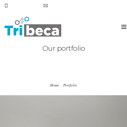
+569 7905 6531
hola@tribecachile.cl
Our portfolio
HOME
SERVICIOS
CONTACTO
Home
Portfolio