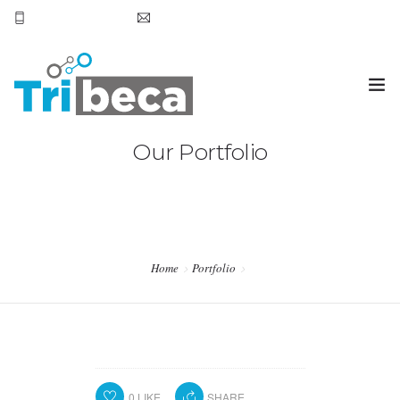
+569 7905 6531
hola@tribecachile.cl
Our Portfolio
HOME
SERVICIOS
CONTACTO
Home
Portfolio
0
LIKE
SHARE